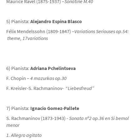
Maurice Ravel (1875-1937) –
Sonatine M.40
5) Pianista:
Alejandro Espina Blasco
Félix Mendelssohn (1809-1847) –
Variations Seriouses op.54:
theme, 17variations
6) Pianista:
Adriana Pchelintseva
F. Chopin –
4 mazurkas op.30
F. Kreisler-S. Rachmaninov- “
Liebesfreud”
7) Pianista:
Ignacio Gomez-Pallete
S. Rachmaninov (1873-1943) -
Sonata nº2 op.36 en Si bemol
menor
1. Allegro agitato