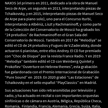
NAXOS (el primero en 2011, dedicado a la obra de Manuel
Seco de Arpe, un segundo en 2013, interpretando piezas de
Tchaikovsky, y en 2015, interpretando piezas de Manuel Seco
de Arpe para piano solo), uno para el Concurso Iturbi,
interpretando a Albéniz, Liszt y Rachmaninoff, y como parte
de la Colección del Conservatorio de Moscú ha grabado los
“24 preludios” de Rachmaninoff en el Gran Sala del
Conservatorio de Moscú. También en 2017 de "Melodiya" se
editó el CD de 24 preludios y Fugues de V.Zaderatsky, donde
actuaron 6 pianistas, entre ellos Andrey. El CD fue premiado
con "Choc de Disque" por la revista France Radio. Y en 2019
“Melodiya” también editó el CD con Weinberg Quintet y
Prokofiev “Ouverture on Hebrew themes”, esta grabación
fue galardonada con el Premio Internacional de Grabación
“Pure Sound” en 2019. En 2020 grabó “Las Estaciones” de
Tchaikovsky en el sello español “PlayClassics” en Madrid.
Sus actuaciones han sido retransmitidas por televisión y
radio, y ha actuado en recital o con importantes orquestas
sinfónicas o de cámara en Austria, Bélgica, República Checa,
Romania, Finlandia, Francia, Alemania, Grecia, Suiza, Italia,