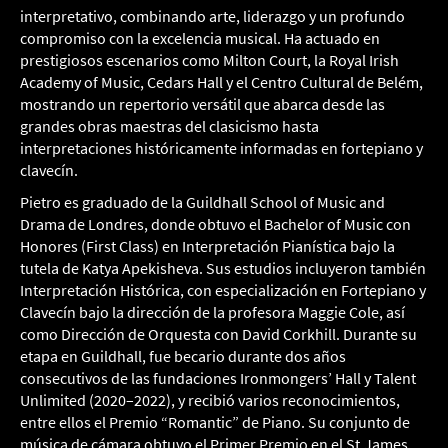
interpretativo, combinando arte, liderazgo y un profundo
compromiso con la excelencia musical. Ha actuado en
prestigiosos escenarios como Milton Court, la Royal Irish
Academy of Music, Cedars Hall y el Centro Cultural de Belém,
mostrando un repertorio versátil que abarca desde las
grandes obras maestras del clasicismo hasta
interpretaciones históricamente informadas en fortepiano y
clavecín.
Pietro es graduado de la Guildhall School of Music and
Drama de Londres, donde obtuvo el Bachelor of Music con
Honores (First Class) en Interpretación Pianística bajo la
tutela de Katya Apekisheva. Sus estudios incluyeron también
Interpretación Histórica, con especialización en Fortepiano y
Clavecín bajo la dirección de la profesora Maggie Cole, así
como Dirección de Orquesta con David Corkhill. Durante su
etapa en Guildhall, fue becario durante dos años
consecutivos de las fundaciones Ironmongers’ Hall y Talent
Unlimited (2020–2022), y recibió varios reconocimientos,
entre ellos el Premio “Romantic” de Piano. Su conjunto de
música de cámara obtuvo el Primer Premio en el St.James